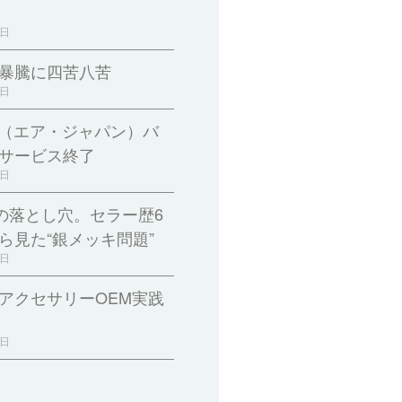
2日
暴騰に四苦八苦
9日
pan（エア・ジャパン）バ
サービス終了
5日
印の落とし穴。セラー歴6
ら見た“銀メッキ問題”
2日
アクセサリーOEM実践
1日