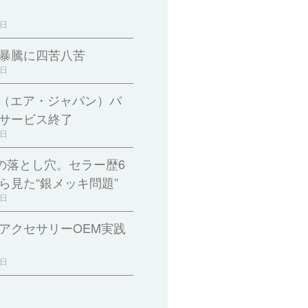
2日
暴騰に四苦八苦
9日
pan（エア・ジャパン）バ
サービス終了
5日
印の落とし穴。セラー歴6
ら見た“銀メッキ問題”
2日
アクセサリーOEM実践
1日